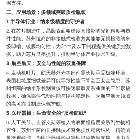
据支撑。
二、应用场景：多领域突破质检瓶颈
半导体行业：纳米级精度的守护者
1.
在芯片制造中，晶圆表面粗糙度直接影响光刻精度与器
2.
件性能。苏州恒商的非接触式检测方案能够无损检测纳米
级凹槽、镀膜均匀性，为3nm及以下制程提供关键质控数
据，助力芯片良率提升，推动半导体产业技术升级。
航空航天：安全与性能的双重保障
3.
发动机叶片、航天器外壳等部件需长期承受极端环境，
4.
表面粗糙度细微差异可能导致性能下降甚至安全隐患。苏
州恒商的纳米形貌测量仪可快速获取复杂曲面的三维形貌
数据，确保部件气动性能与结构稳定性，为航空航天领域
的高可靠性制造保驾护航。
医疗器械：生命安全的“质检防线”
5.
人工关节、血管支架等植入物表面粗糙度关系到生物相
6.
容性。苏州恒商的非接触技术避免损伤精密结构，精确测
量微观纹理，为医疗器械的可靠性提供数据支撑，助力医