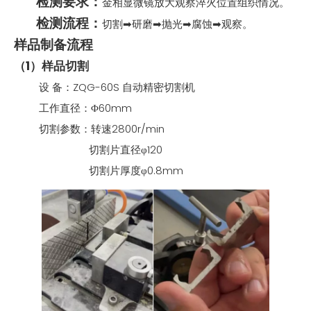
检测要求：
金相显微镜放大观察淬火位置组织情况。
检测流程：
切割➡研磨➡抛光➡腐蚀➡观察。
样品制备流程
（1）样品切割
设 备：ZQG-60S 自动精密切割机
工作直径：Φ60mm
切割参数：转速2800r/min
切割片直径φ120
切割片厚度φ0.8mm