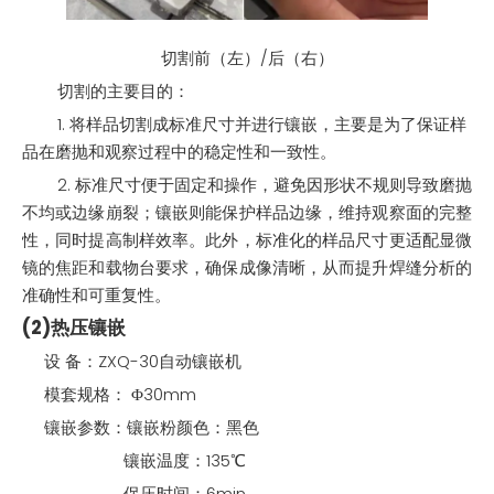
切割前（左）/后（右）
切割的主要目的：
1. 将样品切割成标准尺寸并进行镶嵌，主要是为了保证样
品在磨抛和观察过程中的稳定性和一致性。
2. 标准尺寸便于固定和操作，避免因形状不规则导致磨抛
不均或边缘崩裂；镶嵌则能保护样品边缘，维持观察面的完整
性，同时提高制样效率。此外，标准化的样品尺寸更适配显微
镜的焦距和载物台要求，确保成像清晰，从而提升焊缝分析的
准确性和可重复性。
(2)热压镶嵌
设 备：ZXQ-30自动镶嵌机
模套规格： Φ30mm
镶嵌参数：镶嵌粉颜色：黑色
镶嵌温度：135℃
保压时间：6min