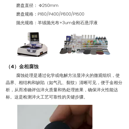
磨盘直径： Φ250mm
磨盘规格：P180/P400/P800/P1500
抛光规格：羊绒抛光布+3um金刚石悬浮液
（4）金相腐蚀
腐蚀处理是通过化学或电解方法显淬火的微观组织，使
晶界、相结构和缺陷（如气孔、裂纹）清晰可见，便于金相分
析，从而准确评估淬火质量和热处理效果，确保淬火性能达
标。这是检测淬火工艺可靠性的关键步骤。