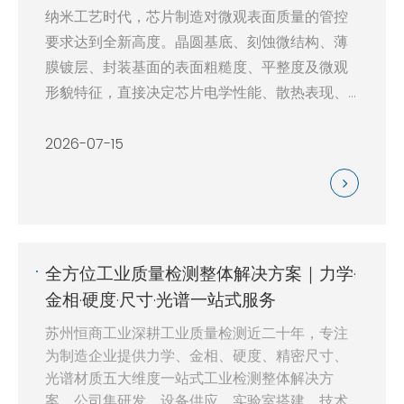
纳米工艺时代，芯片制造对微观表面质量的管控
要求达到全新高度。晶圆基底、刻蚀微结构、薄
膜镀层、封装基面的表面粗糙度、平整度及微观
形貌特征，直接决定芯片电学性能、散热表现、
结构稳定性与量产良率，是先进半导体制造中不
可或缺的核心质控环节。传统接触式检测设备因
2026-07-15
易损伤工件、检测精度有限、数据重复性差、结
构检测盲区多等问题，已无法满足高端半导体产
线高精度、无损化、智能化、批量化的检测需
求。
苏州恒商工业深耕精密微观检测领域，聚焦半导
全方位工业质量检测整体解决方案｜力学·
体制造行业痛点与工艺迭代需求，自主研发推出
金相·硬度·尺寸·光谱一站式服务
Micra200纳米形貌测量仪。设备依托成熟的光谱
苏州恒商工业深耕工业质量检测近二十年，专注
共聚焦核心技术，突破传统检测设备的技术瓶
为制造企业提供力学、金相、硬度、精密尺寸、
颈，打破进口设备长期垄断格局，以无损检测、
光谱材质五大维度一站式工业检测整体解决方
亚纳米级高精度、复杂结构全覆盖、产线级适
案。公司集研发、设备供应、实验室搭建、技术