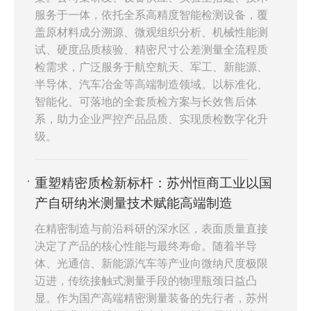
配、智能数据管理等核心优势，全方位赋能半导
服务于一体，依托全系高精度智能检测设备，覆
体表面粗糙度精密检测，助力半导体制造质控体
盖原材料成分溯源、微观组织分析、机械性能测
试、硬度品质核验、精密尺寸公差测量全流程质
系数字化、智能化升级。
检需求，广泛服务于航空航天、军工、新能源、
半导体、汽车冶金等高端制造领域。以标准化、
智能化、可落地的全套质检方案与长效售后体
系，助力企业严控产品品质、实现质检数字化升
级。
重塑精密质检新标杆：苏州恒商工业以国
产自研纳米测量技术赋能高端制造
在精密制造与前沿科研的深水区，表面质量直接
决定了产品的核心性能与最终寿命。随着半导
体、光通信、新能源汽车等产业向微纳尺度极限
迈进，传统接触式测量手段的物理瓶颈日益凸
显。作为国产高端精密测量装备的先行者，苏州